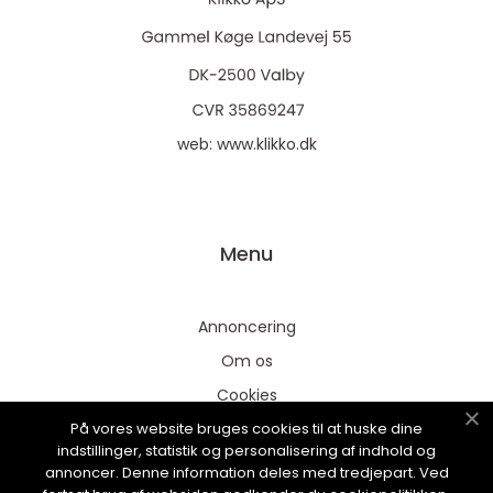
web:
www.klikko.dk
Menu
Annoncering
Om os
Cookies
På vores website bruges cookies til at huske dine
Kontakt os
indstillinger, statistik og personalisering af indhold og
Sitemap
annoncer. Denne information deles med tredjepart. Ved