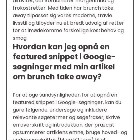
aktivitet, der kombinerer morgenmad og
frokostretter. Med tiden har brunch take
away tilpasset sig vores moderne, travle
livsstil og tilbyder nu et bredt udvalg af retter
for at imødekomme forskellige kostbehov og
smag.
Hvordan kan jeg opnå en
featured snippet i Google-
søgninger med min artikel
om brunch take away?
For at øge sandsynligheden for at opnå en
featured snippet i Google-søgninger, kan du
gøre følgende: undersøge og inkludere
relevante søgetermer og søgefraser, skrive
en overskrift og introduktion, der præcist
opsummerer artiklens emne, bruge hoved- og
underoverskrifter (h1 og h2 tags) til at