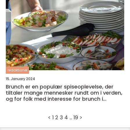
redaktionel
15. January 2024
Brunch er en populær spiseoplevelse, der
tiltaler mange mennesker rundt om i verden,
og for folk med interesse for brunch i
Sønderborg, er der en hel række ting at vide
om denne vidunderlige by samt d...
<
1
2
3
4
…
19
>