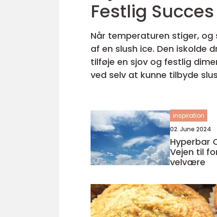
Festlig Succes
Når temperaturen stiger, og 
af en slush ice. Den iskolde 
tilføje en sjov og festlig di
ved selv at kunne tilbyde slush
inspiration
02. June 2024
Hyperbar 
Vejen til f
velvære