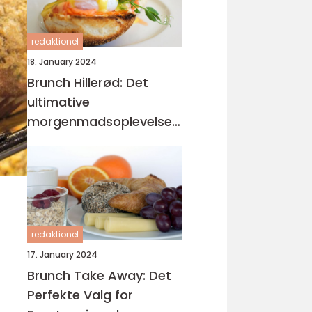
redaktionel
18. January 2024
Brunch Hillerød: Det
ultimative
morgenmadsoplevelse
for eventyrrejsende og
backpackere
redaktionel
17. January 2024
Brunch Take Away: Det
Perfekte Valg for