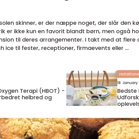
solen skinner, er der næppe noget, der slår den kø
drik er ikke kun en favorit blandt børn, men også h
mension til deres arrangementer. I takt med at fle
 ice til fester, receptioner, firmaevents eller ...
redaktione
18. January
Oxygen Terapi (HBOT) -
Bedste 
orbedret helbred og
Udforsk
oplevel