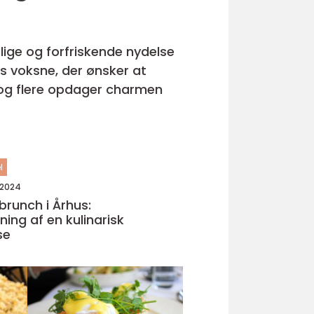
lige og forfriskende nydelse
os voksne, der ønsker at
re og flere opdager charmen
l
 2024
brunch i Århus:
ning af en kulinarisk
se