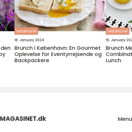
redaktionel
redaktionel
16. January 2024
15. January 20
 den
Brunch i København: En Gourmet
Brunch Me
by
Oplevelse for Eventyrrejsende og
Combinati
Backpackere
Lunch
MAGASINET.
dk
Men