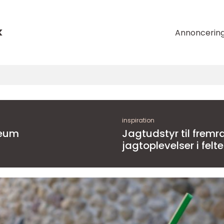
k
Annoncerin
inspiration
seum
Jagtudstyr til frem
jagtoplevelser i felt