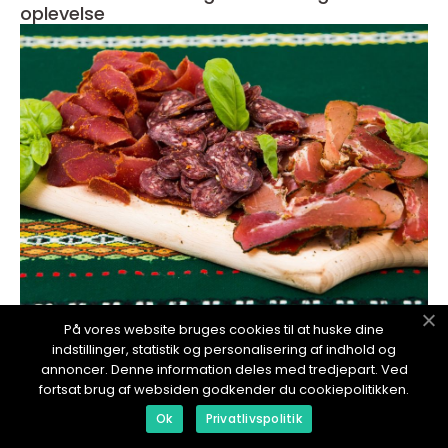
oplevelse
redaktionel
På vores website bruges cookies til at huske dine
indstillinger, statistik og personalisering af indhold og
17. January 2024
annoncer. Denne information deles med tredjepart. Ved
Brunch Svendborg: En fantastisk kulinarisk
fortsat brug af websiden godkender du cookiepolitikken.
oplevelse i hjertet af Danmark
Ok
Privatlivspolitik