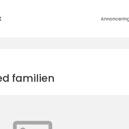
k
Annoncerin
d familien