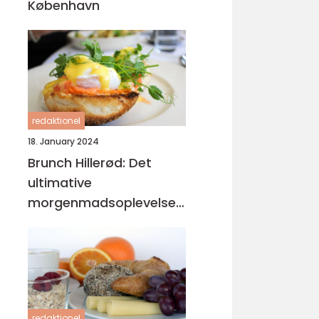
København
redaktionel
18. January 2024
Brunch Hillerød: Det
ultimative
morgenmadsoplevelse
for eventyrrejsende og
backpackere
redaktionel