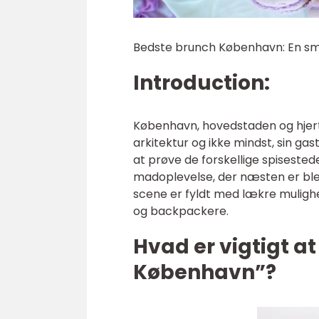
Bedste brunch København: En sm
Introduction:
København, hovedstaden og hjerte
arkitektur og ikke mindst, sin g
at prøve de forskellige spiseste
madoplevelse, der næsten er blev
scene er fyldt med lækre mulighed
og backpackere.
Hvad er vigtigt a
København”?