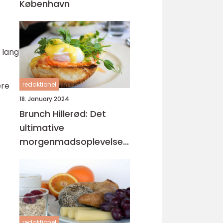
København
 lang
redaktionel
ære
18. January 2024
Brunch Hillerød: Det
ultimative
morgenmadsoplevelse
for eventyrrejsende og
backpackere
redaktionel