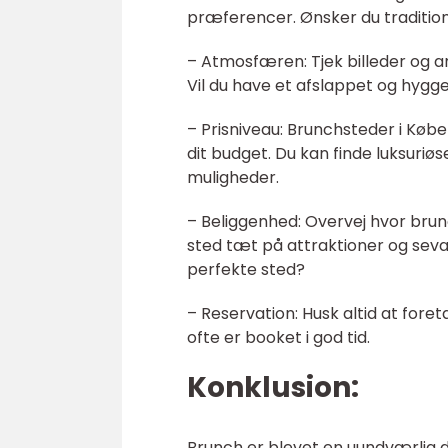
præferencer. Ønsker du traditione
– Atmosfæren: Tjek billeder og 
Vil du have et afslappet og hyggel
– Prisniveau: Brunchsteder i Købe
dit budget. Du kan finde luksuri
muligheder.
– Beliggenhed: Overvej hvor brun
sted tæt på attraktioner og seværdi
perfekte sted?
– Reservation: Husk altid at for
ofte er booket i god tid.
Konklusion:
Brunch er blevet en uundværlig d