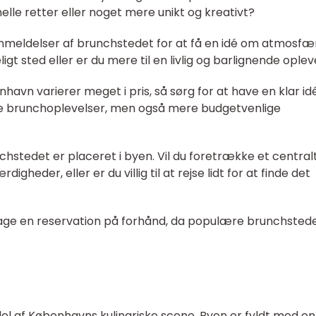
lle retter eller noget mere unikt og kreativt?
anmeldelser af brunchstedet for at få en idé om atmosfæ
igt sted eller er du mere til en livlig og barlignende ople
nhavn varierer meget i pris, så sørg for at have en klar i
øse brunchoplevelser, men også mere budgetvenlige
chstedet er placeret i byen. Vil du foretrække et central
gheder, eller er du villig til at rejse lidt for at finde det
etage en reservation på forhånd, da populære brunchsted
el af Københavns kulinariske scene. Byen er fyldt med en