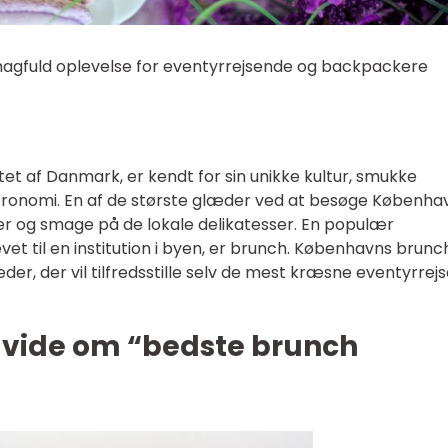
agfuld oplevelse for eventyrrejsende og backpackere
t af Danmark, er kendt for sin unikke kultur, smukke
astronomi. En af de største glæder ved at besøge Københa
der og smage på de lokale delikatesser. En populær
et til en institution i byen, er brunch. Københavns brunc
er, der vil tilfredsstille selv de mest kræsne eventyrrej
t vide om “bedste brunch