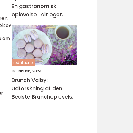
En gastronomisk
oplevelse i dit eget
ren.
køkken
velse?
dé om
redaktionel
t
16. January 2024
Brunch Valby:
Udforskning af den
er
Bedste Brunchoplevelse
i Valby