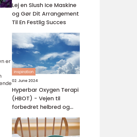
Lej en Slush Ice Maskine
og Gør Dit Arrangement
Til En Festlig Succes
vn er
inspiration
h
02. June 2024
sende
Hyperbar Oxygen Terapi
(HBOT) - Vejen til
forbedret helbred og
velvære