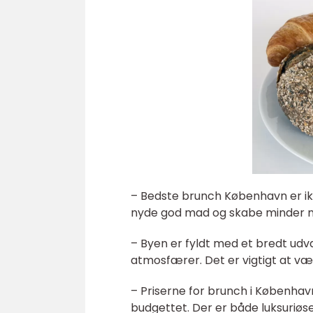
– Bedste brunch København er i
nyde god mad og skabe minder m
– Byen er fyldt med et bredt udva
atmosfærer. Det er vigtigt at væ
– Priserne for brunch i København
budgettet. Der er både luksuriø