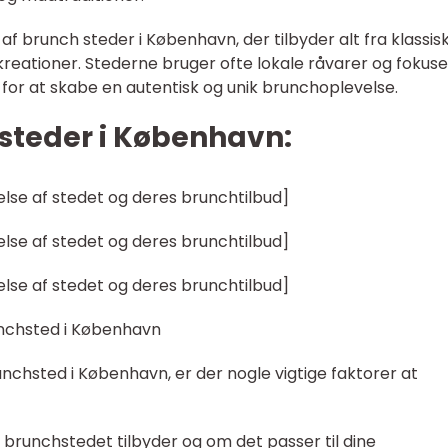
af brunch steder i København, der tilbyder alt fra klassis
kreationer. Stederne bruger ofte lokale råvarer og fokus
or at skabe en autentisk og unik brunchoplevelse.
teder i København:
else af stedet og deres brunchtilbud]
else af stedet og deres brunchtilbud]
else af stedet og deres brunchtilbud]
nchsted i København
nchsted i København, er der nogle vigtige faktorer at
runchstedet tilbyder og om det passer til dine