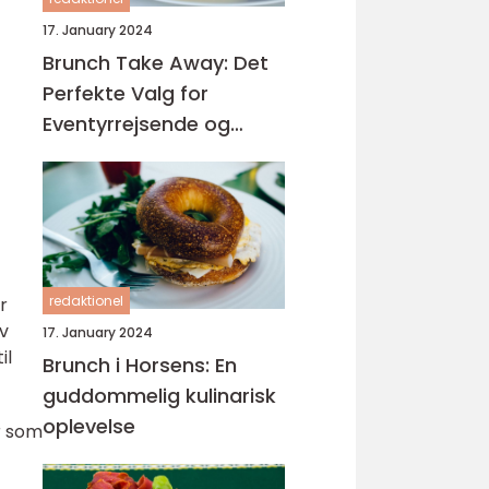
17. January 2024
Brunch Take Away: Det
Perfekte Valg for
Eventyrrejsende og
Backpackere
redaktionel
r
ev
17. January 2024
il
Brunch i Horsens: En
guddommelig kulinarisk
oplevelse
r som