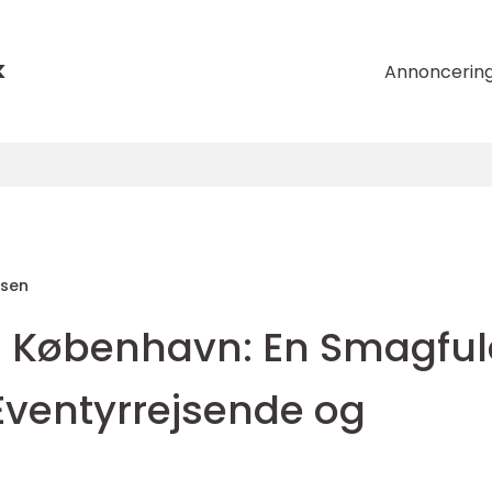
k
Annoncerin
nsen
h København: En Smagful
Eventyrrejsende og