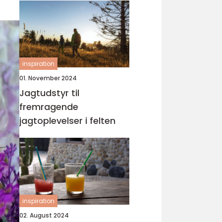
inspiration
01. November 2024
Jagtudstyr til
fremragende
jagtoplevelser i felten
inspiration
02. August 2024