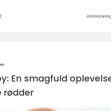
k
Annoncerin
sen
by: En smagfuld oplevels
e rødder