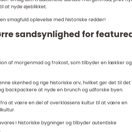
l at nyde øjeblikket.
 en smagfuld oplevelse med historiske rødder!
tørre sandsynlighed for feature
tion af morgenmad og frokost, som tilbyder en lækker og
nne skønhed og rige historiske arv, hvilket gør det til det
e og backpackere at nyde en brunch og udforske byen.
 fra at være en del af overklassens kultur til at være en
kultur.
ares i historiske bygninger og tilbyder autentiske
.