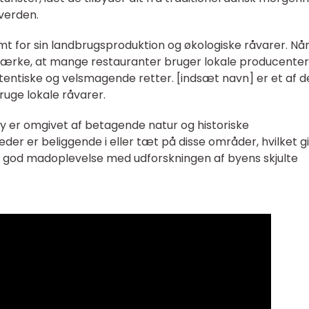
 verden.
mt for sin landbrugsproduktion og økologiske råvarer. Nå
emærke, at mange restauranter bruger lokale producenter
autentiske og velsmagende retter. [indsæt navn] er et af d
ruge lokale råvarer.
by er omgivet af betagende natur og historiske
r er beliggende i eller tæt på disse områder, hvilket g
n god madoplevelse med udforskningen af byens skjulte