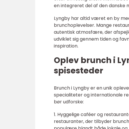
en integreret del af den danske 
Lyngby har altid været en by med 
brunchoplevelser. Mange restaura
autentisk atmosfære, der afspejl
udviklet sig gennem tiden og fav
inspiration.
Oplev brunch i L
spisesteder
Brunch i Lyngby er en unik opleve
specialiteter og internationale r
bør udforske:
1. Hyggelige caféer og restaurant
restauranter, der tilbyder brunc
populære blandt både lokale og tu