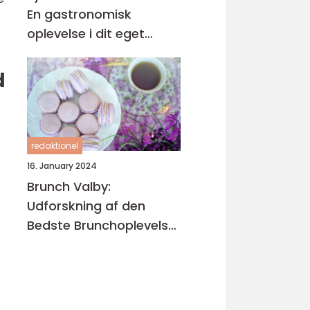
En gastronomisk
oplevelse i dit eget
køkken
d
redaktionel
16. January 2024
Brunch Valby:
Udforskning af den
Bedste Brunchoplevelse
i Valby