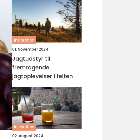
inspiration
01. November 2024
Jagtudstyr til
fremragende
jagtoplevelser i felten
inspiration
02. August 2024