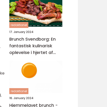
redaktionel
17. January 2024
Brunch Svendborg: En
fantastisk kulinarisk
i
oplevelse i hjertet af
Danmark
ske
redaktionel
,
16. January 2024
Hjemmelavet brunch -
e