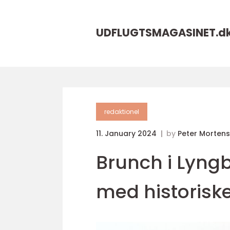
UDFLUGTSMAGASINET.
d
redaktionel
11. January 2024
by
Peter Morten
Brunch i Lyng
med historisk