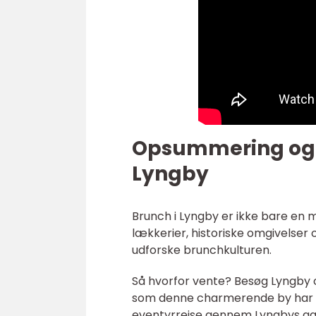
Opsummering og in
Lyngby
Brunch i Lyngby er ikke bare en m
lækkerier, historiske omgivelser
udforske brunchkulturen.
Så hvorfor vente? Besøg Lyngby o
som denne charmerende by har at
eventyrrejse gennem Lyngbys ga