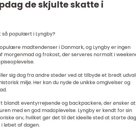
dag de skjulte skatte i
t så populært i Lyngby?
 populære madtendenser i Danmark, og Lyngby er ingen
f morgenmad og frokost, der serveres normalt i weeken
spiseoplevelse.
ller sig dog fra andre steder ved at tilbyde et bredt udval
k, historisk miljø. Her kan du nyde de unikke omgivelser og
ad.
t blandt eventyrrejsende og backpackere, der ønsker at
turen med en god madoplevelse. Lyngby er kendt for sin
iske arv, hvilket gør det til det ideelle sted at starte da
i løbet af dagen.