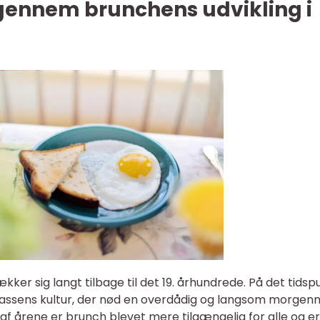
e gennem brunchens udvikling i
kker sig langt tilbage til det 19. århundrede. På det tidsp
lassens kultur, der nød en overdådig og langsom morge
t af årene er brunch blevet mere tilgængelig for alle og e