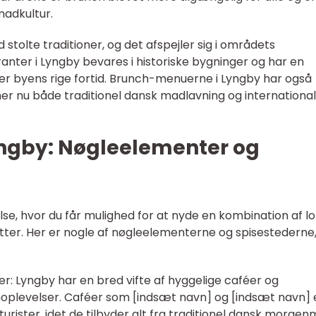
madkultur.
stolte traditioner, og det afspejler sig i områdets
nter i Lyngby bevares i historiske bygninger og har en
er byens rige fortid. Brunch-menuerne i Lyngby har også
ner nu både traditionel dansk madlavning og international
yngby: Nøgleelementer og
lse, hvor du får mulighed for at nyde en kombination af l
etter. Her er nogle af nøgleelementerne og spisestederne
er: Lyngby har en bred vifte af hyggelige caféer og
hoplevelser. Caféer som [indsæt navn] og [indsæt navn] 
rister, idet de tilbyder alt fra traditionel dansk morge