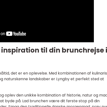
spiration til din brunchrejse 
åltid, det er en oplevelse. Med kombinationen af kulinari
 og naturskønne landskaber er Lyngby et perfekt sted at
g oplev den unikke kombination af historie, natur og mad
 byde på. Lad brunchen være dit første stop på din
der. Smag den traditionelle danske morgenmad, prøv ny