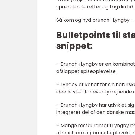
spændende retter og tag din tid ti
Så kom og nyd brunch i Lyngby –
Bulletpoints til s
snippet:
– Brunch i Lyngby er en kombina
afslappet spiseoplevelse.
– Lyngby er kendt for sin naturskø
ideelle sted for eventyrrejsend
– Brunch i Lyngby har udviklet sig
integreret del af den danske mad
– Mange restauranter i Lyngby bev
atmosfære og brunchoplevelser