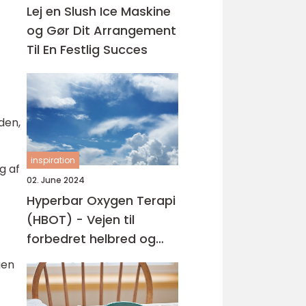
Lej en Slush Ice Maskine
og Gør Dit Arrangement
Til En Festlig Succes
den,
inspiration
g af
02. June 2024
Hyperbar Oxygen Terapi
(HBOT) - Vejen til
forbedret helbred og
velvære
gen