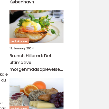
København
redaktionel
18. January 2024
Brunch Hillerød: Det
ultimative
morgenmadsoplevelse
okale
for eventyrrejsende og
, du
backpackere
er
nmad
redaktionel