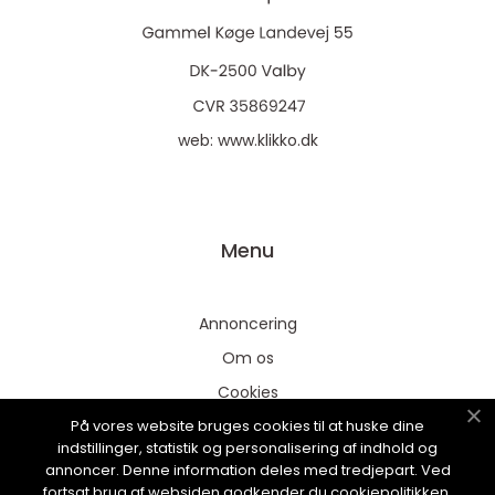
web:
www.klikko.dk
Menu
Annoncering
Om os
Cookies
På vores website bruges cookies til at huske dine
Kontakt os
indstillinger, statistik og personalisering af indhold og
Sitemap
annoncer. Denne information deles med tredjepart. Ved
fortsat brug af websiden godkender du cookiepolitikken.