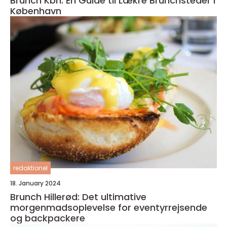
Brunch Kbh: En Guide til Lækre Brunchsteder i
København
redaktionel
18. January 2024
Brunch Hillerød: Det ultimative
morgenmadsoplevelse for eventyrrejsende
og backpackere