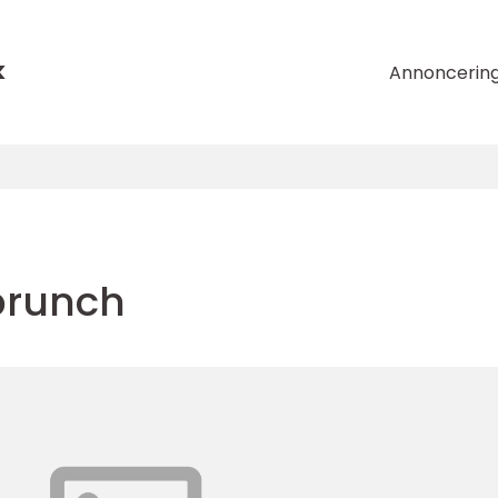
k
Annoncerin
brunch