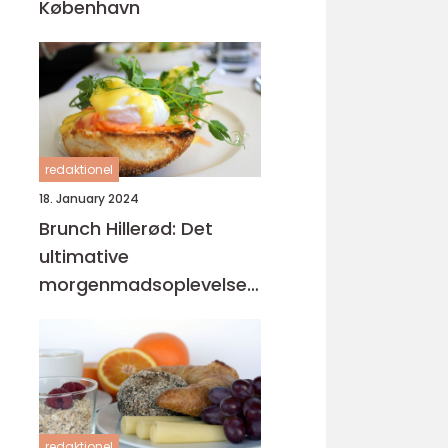
København
redaktionel
18. January 2024
Brunch Hillerød: Det
ultimative
morgenmadsoplevelse
for eventyrrejsende og
backpackere
redaktionel