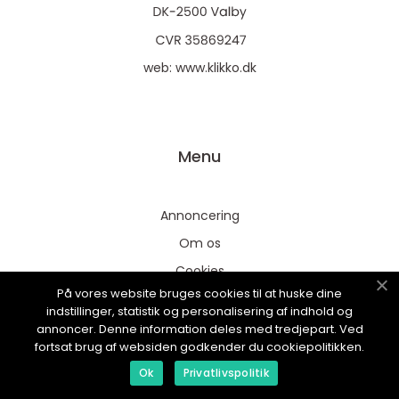
web:
www.klikko.dk
Menu
Annoncering
Om os
Cookies
På vores website bruges cookies til at huske dine
Kontakt os
indstillinger, statistik og personalisering af indhold og
Sitemap
annoncer. Denne information deles med tredjepart. Ved
fortsat brug af websiden godkender du cookiepolitikken.
Ok
Privatlivspolitik