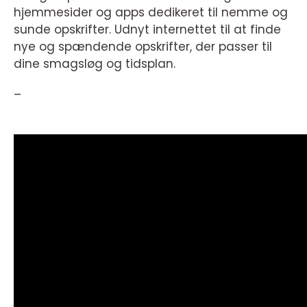
hjemmesider og apps dedikeret til nemme og
sunde opskrifter. Udnyt internettet til at finde
nye og spændende opskrifter, der passer til
dine smagsløg og tidsplan.
–