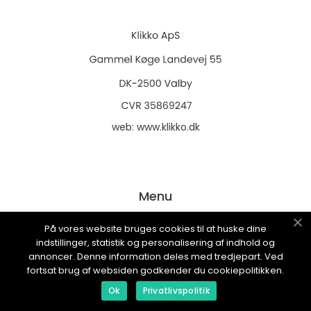
web:
www.klikko.dk
Menu
På vores website bruges cookies til at huske dine
Annoncering
indstillinger, statistik og personalisering af indhold og
annoncer. Denne information deles med tredjepart. Ved
Om os
fortsat brug af websiden godkender du cookiepolitikken.
Cookies
Ok
Privatlivspolitik
Kontakt os